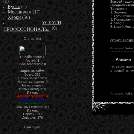
(0)
Битрейт аудио
Продолжител
Курск
(1)
Трэклист:
Москвичам
(17)
1. Зеркала
2. Пути Искани
Херки
(56)
3. Последняя 
УСЛУГИ
4. Song 7
5. Целуй Мои 
(0)
ПРОФЕССИОНАЛЬ...
Статистика
скачать Prosper
Категория:
Файлы
Онлайн всего:
1
Анимия
Гостей:
1
Пользователей:
0
На сайте появ
стороной, отли
Зарег. на сайте
Всего: 366
Новых за месяц: 0
Новых за неделю: 0
Новых вчера: 0
Новых сегодня: 0
Из них
Категория:
Файлы
Администраторов: 4
Модераторов: 1
Проверенных: 14
Обычных юзеров: 347
Из них
Парней: 190
Девушек: 176
Наш опрос