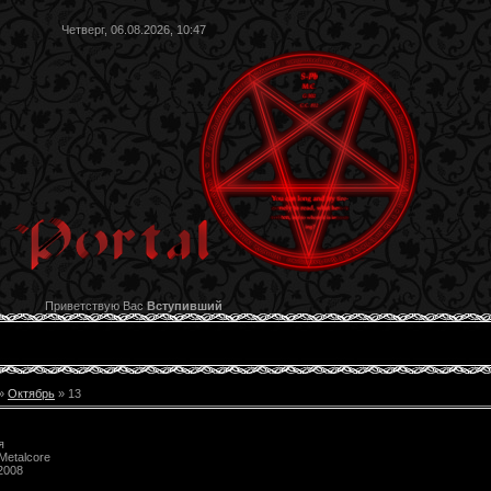
Четверг, 06.08.2026, 10:47
Приветствую Вас
Вступивший
»
Октябрь
»
13
я
Metalcore
2008