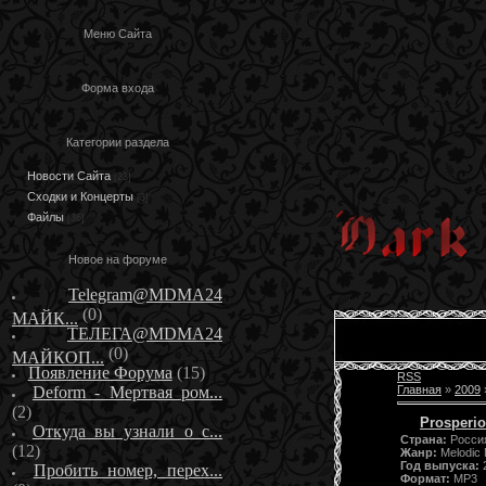
Меню Сайта
Форма входа
Категории раздела
Новости Сайта
[23]
Сходки и Концерты
[3]
Файлы
[36]
Новое на форуме
Telegram@MDMA24
(0)
МАЙК...
ТЕЛЕГА@MDMA24
(0)
МАЙКОП...
Появление Форума
(15)
RSS
Deform - Мертвая ром...
Главная
»
2009
(2)
Prosperio
Откуда вы узнали о с...
Страна:
Росси
(12)
Жанр:
Melodic 
Год выпуска:
Пробить номер, перех...
Формат:
MP3