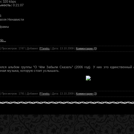
:
320 kbps
ьность:
0:21:07
й
Капля Ненависти
Шрамы
io...
| Просмотров: 1747 | Добавил:
P†ereks
| Дата:
13.10.2009
|
Комментарии (0)
ился альбом группы "О Чём Забыли Сказать" (2006 год). У них это единственный а
чная музыка, которую стоит услышать.
| Просмотров: 1791 | Добавил:
P†ereks
| Дата:
13.10.2009
|
Комментарии (3)