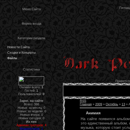
Пятница
Меню Сайта
Форма входа
Категории раздела
Новости Сайта
[23]
Сходки и Концерты
[3]
Файлы
[36]
Статистика
Приветст
Онлайн всего:
1
Гостей:
1
Пользователей:
0
Зарег. на сайте
RSS
Всего: 366
Главная
»
2009
»
Октябрь
»
13
» 
Новых за месяц: 0
Новых за неделю: 0
Анимия
Новых вчера: 0
Новых сегодня: 0
На сайте появился альбом
Из них
это единственный альбом, н
Администраторов: 4
музыка, которую стоит усл
Модераторов: 1