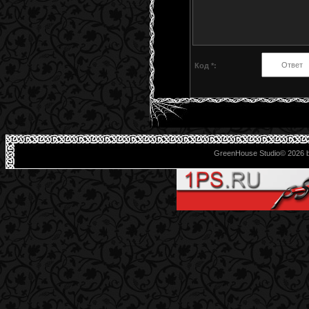
Код *:
GreenHouse Studio© 2026 b