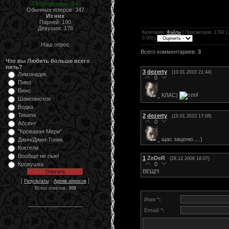
Проверенных: 14
Обычных юзеров: 347
Из них
Парней: 190
Девушек: 176
Категория
:
Файлы
|
Просмотров
: 1792 |
0.0/0 |
Наш опрос
Всего комментариев
:
3
Что вы Любить больше всего
пить?
3
dezerty
(10.01.2010 21:44)
Лимонадик
0
Пиво
Вино
КЛАС)
Шампанское
Водка
Текила
2
dezerty
(10.01.2010 17:08)
0
Абсент
"Кровавая Мери"
щас заценю.....)
Джин/Джин-Тоник
Коктели
Вообще не пью!
1
ZeDeR
(28.12.2009 16:07)
Кровушка
0
ВЕЩ!!!
[
·
]
Результаты
Архив опросов
Всего ответов:
308
Имя *:
__________________
Email *: