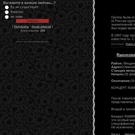
Вы верете в вечную любовь...?
Ее не существует
Конечно
не знаю
Группа была ос
(в России груп
значительной п
[
·
]
Результаты
Архив опросов
был издан кром
Всего ответов:
204
В 1997 году пр
известность. 
__________________
Категория:
Новост
Rammstein
Район:
Мещанс
Адрес
Олимпий
Станция метр
Начало:
28 фев
Окончание:
28
КОНЦЕРТ RA
После томитель
представлены к
Второй и трети
Концерт RAMMST
это особый ми
спецэффектов.
Не исключено, 
Вязка
...
Читать