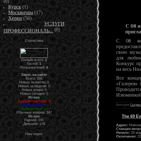
(0)
Курск
(1)
Москвичам
(17)
Херки
(56)
УСЛУГИ
С 08 я
(0)
ПРОФЕССИОНАЛЬ...
пригла
С 08 янв
Статистика
предоставл
свою музы
для любим
Онлайн всего:
1
Конкурс пр
Гостей:
1
Пользователей:
0
на весь Ни
Зарег. на сайте
Все конце
Всего: 366
Новых за месяц: 0
«Галерея» 
Новых за неделю: 0
Проводитс
Новых вчера: 0
Новых сегодня: 0
Изюминкой
Из них
Администраторов: 4
Модераторов: 1
Категория:
Сходки 
Проверенных: 14
Обычных юзеров: 347
The 69 Ey
Из них
Парней: 190
Девушек: 176
Адрес:
Новозав
Станция метр
Начало:
20 мар
Наш опрос
Окончание:
20