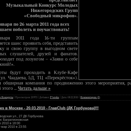
представляет
Музыкальный Конкурс Молодых
Нижегородских Групп
«Свободный микрофон».
нваря по 26 марта 2011 года всех
шаем поболеть и поучаствовать!
аря 2011 года 16-ти группам
яется шанс проявить себя, представить
ку и свою группу в выгодном свете
ых слушателей, друзей и фанатов.
оходит под лозунгом – «Заяви о себе
жний!».
рты будут проходить в Клубе-Кафе
(ул. Чаадаева, 5Д, ТЦ «Перекрёсток»).
я обширная компания по продвижению этого мероприятия, ра
 этого
...
Читать дальше »
и Концерты
| Просмотров: 20973 | Добавил:
P†ereks
| Дата:
08.12.2010
|
Комментарии (2)
es в Москве - 20.03.2010 - ГлавClub (ДК Горбунова)!!!
одская ул., 27 ДК Горбунова
о:
Багратионовская
 2010 в 18:00
 мар 2010 в 23:55