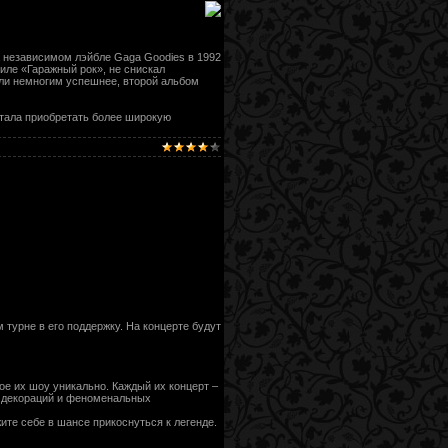
на независимом лэйбле Gaga Goodies в 1992
тиле «Гаражный рок», не снискал
были немногим успешнее, второй альбом
 стала приобретать более широкую
турне в его поддержку. На концерте будут
е их шоу уникально. Каждый их концерт –
х декораций и феноменальных
ите себе в шансе прикоснуться к легенде.