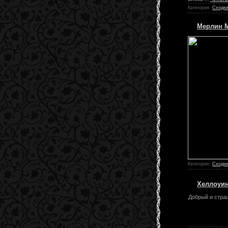
Категория:
Сходки
Мерлин М
Категория:
Сходки
Хеллоуи
Добрый и страш