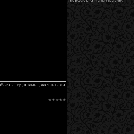
This feature is for Premium users only!
бота с группами-участницами.