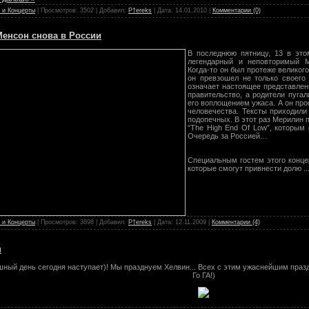
 и Концерты
| Просмотров: 3502 | Добавил:
P†ereks
| Дата:
14.01.2010
|
Комментарии (0)
енсон снова в России
В последнюю пятницу, 13 в это
легендарный и неповторимый 
Когда-то он был протеже великог
он превзошел не только своего 
означает настоящее представлени
правительство, а родители пугал
его воплощением ужаса. А он про
человечества. Тексты приходили
подопечных. В этот раз Мерилин 
“The High End Of Low”, которым
Очередь за Россией…
Специальным гостем этого конце
которые смогут привнести долю
..
 и Концерты
| Просмотров: 3898 | Добавил:
P†ereks
| Дата:
12.11.2009
|
Комментарии (4)
н
ный день сегодня наступает)! Мы празднуем Хелвин... Всех с этим ужаснейшим празд
Го ГА!)