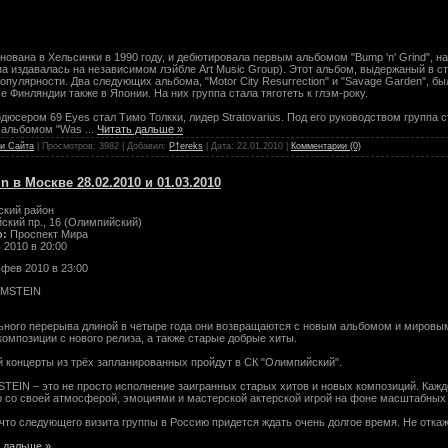
нована в Хельсинки в 1990 году, и дебютировала первым альбомом "Bump 'n' Grind", 
па издавалась на независимом лэйбле Art Music Group). Этот альбом, выдержаный в с
опулярности. Два следующих альбома, "Motor City Resurrection" и "Savage Garden", 
е Финляндии также в Японии. На них группа стала тяготеть к глэм-року.
одюсером 69 Eyes стал Тимо Толкки, лидер Stratovarius. Под его руководством группа
С альбомом "Was
...
Читать дальше »
и Сайта
| Просмотров: 3982 | Добавил:
P†ereks
| Дата:
22.01.2010
|
Комментарии (0)
 в Москве 28.02.2010 и 01.03.2010
кий район
ский пр., 16 (Олимпийский)
о:
Проспект Мира
 2010 в 20:00
 фев 2010 в 23:00
MMSTEIN
ного перерыва длиной в четыре года они возвращаются с новым альбомом и мировым 
омпозиции с нового релиза, а также старые добрые хиты.
й концерты из трёх запланированных пройдут в СК "Олимпийский".
EIN – это не просто исполнение заигранных старых хитов и новых композиций. Каждо
р со своей атмосферой, эмоциями и мастерской актерской игрой на фоне масштабны
что следующего визита группы в Россию придется ждать очень долгое время. Не откаж
 дальше »