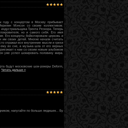
м году с концертом в Москву прибывает
Мерилин Мэнсон со своим коллективом.
о индустриальщика Трента Резнора. Теперь
покровителя, но и самого себя. Его имя
е. Его концерты бойкотировали церковь и
и им своих детей. Многие начали считать
сто отражал все внутренние мысли и грехи
 ему во сне, а музыка шла от его верных
приезжает к нам со своим новым альбомом
 он уже успел шокировать половину мира.
рта будут московские шок-рокеры Deform,
.
Читать дальше »
ником, напугайте по больше людишек... Бу