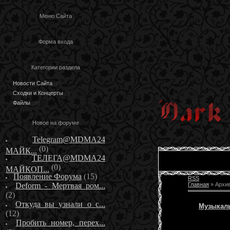
Меню Сайта
Форма входа
Категории раздела
Новости Сайта
[23]
Сходки и Концерты
[3]
Файлы
[36]
Новое на форуме
Telegram@MDMA24
(0)
МАЙК...
ТЕЛЕГА@MDMA24
(0)
МАЙКОП...
Появление Форума
(15)
RSS
Deform - Мертвая ром...
Главная
»
Архи
(2)
Откуда вы узнали о с...
Музыкал
(12)
Пробить номер, перех...