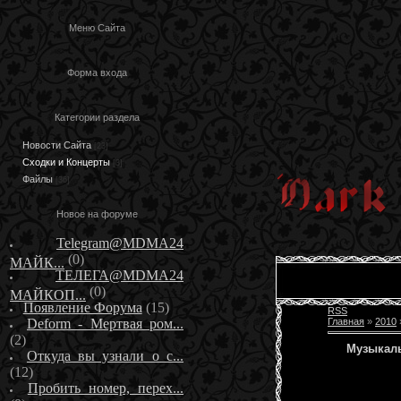
Меню Сайта
Форма входа
Категории раздела
Новости Сайта
[23]
Сходки и Концерты
[3]
Файлы
[36]
Новое на форуме
Telegram@MDMA24
(0)
МАЙК...
ТЕЛЕГА@MDMA24
(0)
МАЙКОП...
Появление Форума
(15)
RSS
Deform - Мертвая ром...
Главная
»
2010
(2)
Музыкал
Откуда вы узнали о с...
(12)
Пробить номер, перех...