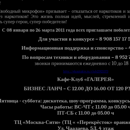
!
вободный микрофон» призывает – отказаться от наркотиков и з
з наркотиков! Это жизнь полная идей, мыслей, стремлений и
ть супер-герои, супер-победители!
С 08 января по 26 марта 2011 года всех приглашаем поболет
Для участия в конкурсе – 8 908 157 17 
Информационная поддержка и спонсорство – 4
По вопросам техники и оборудования – 8 952 7
звонки принимаются ежедневно с 10 до 18 
http
://
vkontakte
.
ru
/
club
21925373
Кафе-Клуб «ГАЛЕРЕЯ»
БИЗНЕС ЛАНЧ – С 12.00 ДО 16.00 ОТ 120 
ятница - суббота: дискотека, шоу-программа, конкурсы
Часы работы: ВС-ЧТ с 11.00 до 05.00 
ПТ-СБ с 11.00 до 05.00 ч
ТЦ «Москва-Сити» (ТЦ « «Перекрёсток» оранже
Ул. Чаадаева, 5Д, 4 этаж