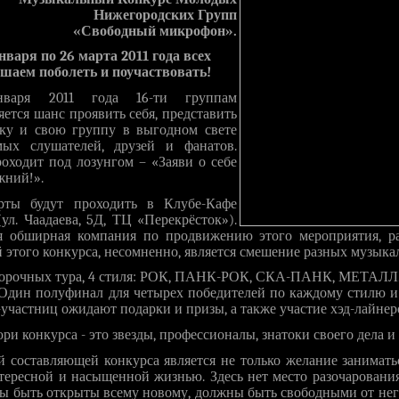
Нижегородских Групп
«Свободный микрофон».
нваря по 26 марта 2011 года всех
шаем поболеть и поучаствовать!
аря 2011 года 16-ти группам
яется шанс проявить себя, представить
ку и свою группу в выгодном свете
ых слушателей, друзей и фанатов.
оходит под лозунгом – «Заяви о себе
жний!».
рты будут проходить в Клубе-Кафе
(ул. Чаадаева, 5Д, ТЦ «Перекрёсток»).
я обширная компания по продвижению этого мероприятия, ра
этого конкурса, несомненно, является смешение разных музыка
борочных тура, 4 стиля: РОК, ПАНК-РОК, СКА-ПАНК, МЕТАЛЛ
 Один полуфинал для четырех победителей по каждому стилю 
-участниц ожидают подарки и призы, а также участие хэд-лайнер
ри конкурса - это звезды, профессионалы, знатоки своего дела и
 составляющей конкурса является не только желание занимать
тересной и насыщенной жизнью. Здесь нет место разочарования
ы быть открыты всему новому, должны быть свободными от не