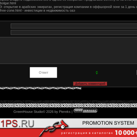
/bolgar.html
 открытие в арабских эмиратах, регистрация компании в оффшорной зоне за 1 день 
.ru/free-zone.html - инвестиции в недвижимость оаэ
GreenHouse Studio© 2026 by Ptereks
|