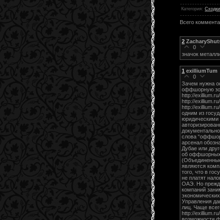
Категория
:
Сходки
Всего коммент
2
ZacharyShut
0
значок металли
1
exilliumTum
0
Зачем нужна о
оффшорную зо
http://exillium.
http://exillium.
http://exillium
одним из госуд
юридическими 
авторизирован
документально
слова “оффшор
арсенал обозн
Дубае или дру
об оффшорных 
(Объединенные
являются комп
того, что в го
не платят нало
ОАЭ. Но прежде
компаний зани
экономических 
Управления да
лиц. Чаще всег
http://exilliu
возможности ф