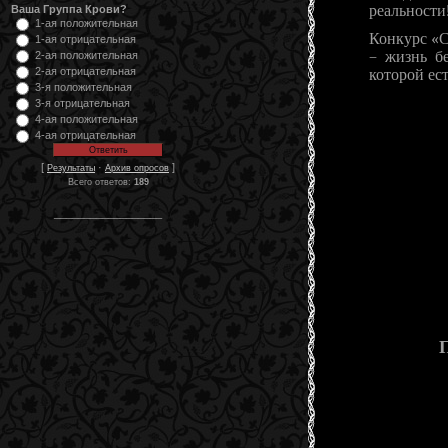
реальности
Ваша Группа Крови?
1-ая положительная
Конкурс «С
1-ая отрицательная
– жизнь бе
2-ая положительная
2-ая отрицательная
которой ес
3-я положительная
3-я отрицательная
4-ая положительная
4-ая отрицательная
[
·
]
Результаты
Архив опросов
Всего ответов:
189
__________________
П