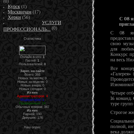
(0)
Курск
(1)
Москвичам
(17)
Херки
(56)
С 08 я
УСЛУГИ
пригла
(0)
ПРОФЕССИОНАЛЬ...
С 08 янв
предоставл
Статистика
свою музы
для любим
Конкурс пр
Онлайн всего:
1
на весь Ни
Гостей:
1
Пользователей:
0
Все конце
Зарег. на сайте
«Галерея» 
Всего: 366
Новых за месяц: 0
Проводитс
Новых за неделю: 0
Изюминкой 
Новых вчера: 0
Новых сегодня: 0
Четыре от
Из них
Администраторов: 4
16 команд.
Модераторов: 1
туре групп
Проверенных: 14
Обычных юзеров: 347
Из них
Строгое жю
Парней: 190
Девушек: 176
Социальной
полной, ин
Наш опрос
века должн