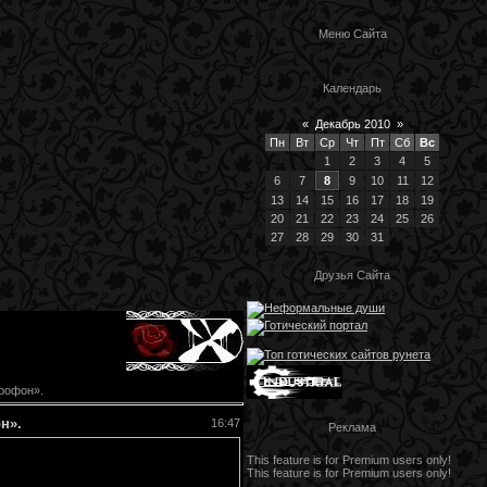
Меню Сайта
Календарь
«
Декабрь 2010
»
Пн
Вт
Ср
Чт
Пт
Сб
Вс
1
2
3
4
5
6
7
8
9
10
11
12
13
14
15
16
17
18
19
20
21
22
23
24
25
26
27
28
29
30
31
Друзья Сайта
рофон».
н».
16:47
Реклама
This feature is for Premium users only!
This feature is for Premium users only!