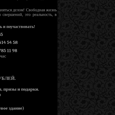
аняться делом! Свободная жизнь
 свершений, это реальность, в
ь и поучаствовать!
55
14 54 58
85 11 98
час
РУБЛЕЙ.
, призы и подарки.
ч
вое здание)