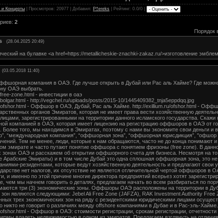
 и Концерты
|
Просмотров
: 20977 |
Добавил
:
P†ereks
|
Рейтинг
: 0.0/0 |
ариев
:
2
Порядок 
s
(28.04.2025 20:49)
ческий на булавке <a href=https://metallicheskie-znachki-zakaz.ru/>изготовление эмбле
(03.05.2018 11:40)
ффшорная компания в ОАЭ. Где лучше открыть в Дубай или Рас аль Хайме? Где можн
ну ОАЭ выбрать.
ru/free-zone.html - инвестиции в оаэ
ru/bolgar.html - http://vegchel.ru/uploads/posts/2015-10/1445409382_tnja5eppdqq.jpg
.ru/ofshor.html - Оффшор в ОАЭ, Дубай, Рас аль Хайме. http://exillium.ru/ofshor.html - 
арственных органов Эмиратов, которая не имеет права вести хозяйственную деятельн
лицами, зарегистрированными на территории данного исламского государства. Скажи 
ной компанией в ОАЭ, которая имеет лицензию на регистрацию оффшоров в ОАЭ от го
. Более того, мы находимся в Эмиратах, поэтому с нами вы экономите свои деньги и
”, “международная компания”, “оффшорная зона”, “оффшорная юрисдикция”, "офшор 
ачений. Тем не менее, люди, которые к нам обращаются, часто не до конца понимают
гом эмирате и часто путают понятие оффшора с понятием фризоны (free zone). В да
зонах ОАЭ и расскажем об открытии оффшорного счета для бизнеса. Несмотря на то,
 Арабские Эмираты) и в том числе Дубай это одна сплошная оффшорная зона, это не 
аниями-резидентами, которые ведут хозяйственную деятельность и предлагают свои у
сударстве нет налогов, их отсутствие не является отличительной чертой оффшоров в 
ги, и именно по этой причине многие директора предприятий всерьез хотят зарегистри
, чем мы начнем говорить о деталях, предлагаем начать во всем разбираться по поря
маются три (3) экономические зоны. Оффшоры ОАЭ расположены на территории в Дуб
зон являются следующими: Jebel Ali Free Zone (JAFZA), RAK Investment Authority Free 
нных трех экономических зон на ряду с резидентскими юридическими лицами осущест
о никто не говорит о различиях между offshore компаниями в Дубае и в Рас-эль-Хайме.
m.ru/ofshor.html - Оффшор в ОАЭ: стоимости регистрации, срокам регистрации, отчетности
ирмы владеть недвижимостью в одном из эмиратов. Предлагаем взглянуть на отличия