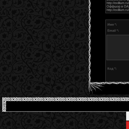
http://exillium.ru
Оффшор в ОАЭ:
http://exillium
Имя *:
Email *:
Код *: