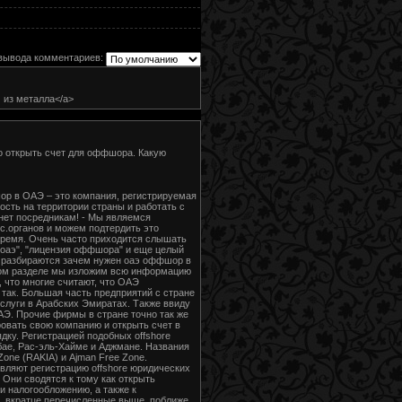
вывода комментариев:
м из металла</a>
о открыть счет для оффшора. Какую
Оффшор в ОАЭ – это компания, регистрируемая
ость на территории страны и работать с
нет посредникам! - Мы являемся
с.органов и можем подтердить это
 время. Очень часто приходится слышать
оаэ", "лицензия оффшора" и еще целый
 и разбираются зачем нужен оаэ оффшор в
нном разделе мы изложим всю информацию
 что многие считают, что ОАЭ
так. Большая часть предприятий с стране
слуги в Арабских Эмиратах. Также ввиду
ОАЭ. Прочие фирмы в стране точно так же
ровать свою компанию и открыть счет в
дку. Регистрацией подобных offshore
ае, Рас-эль-Хайме и Аджмане. Названия
Zone (RAKIA) и Ajman Free Zone.
вляют регистрацию offshore юридических
 Они сводятся к тому как открыть
 и налогообложению, а также к
, вкратце перечисленные выше, поближе.