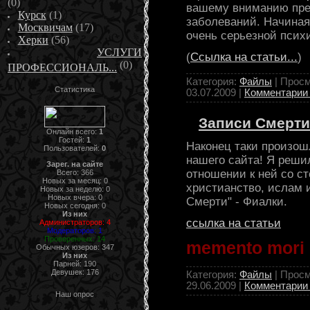
(0)
вашему вниманию пре
Курск
(1)
заболеваний. Начиная
Москвичам
(17)
очень серьезной псих
Херки
(56)
УСЛУГИ
(
Ссылка на статьи...
)
(0)
ПРОФЕССИОНАЛЬ...
Категория:
Файлы
| Просм
Статистика
03.07.2009
|
Комментарии 
Записи Смерти
Онлайн всего:
1
Гостей:
1
Наконец таки произош
Пользователей:
0
нашего сайта! Я реши
Зарег. на сайте
отношении к ней со ст
Всего: 366
Новых за месяц: 0
христианство, ислам и
Новых за неделю: 0
Новых вчера: 0
Смерти" - Фиалки.
Новых сегодня: 0
Из них
ссылка на статьи
Администраторов: 4
Модераторов: 1
Проверенных: 14
memento mori
Обычных юзеров: 347
Из них
Парней: 190
Девушек: 176
Категория:
Файлы
| Просм
29.06.2009
|
Комментарии 
Наш опрос