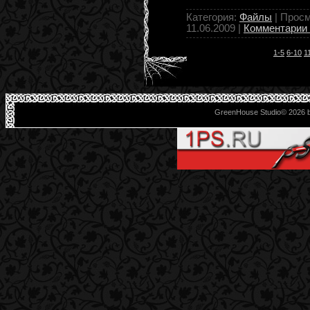
Категория:
Файлы
| Просм
11.06.2009
|
Комментарии 
1-5
6-10
1
GreenHouse Studio© 2026 b