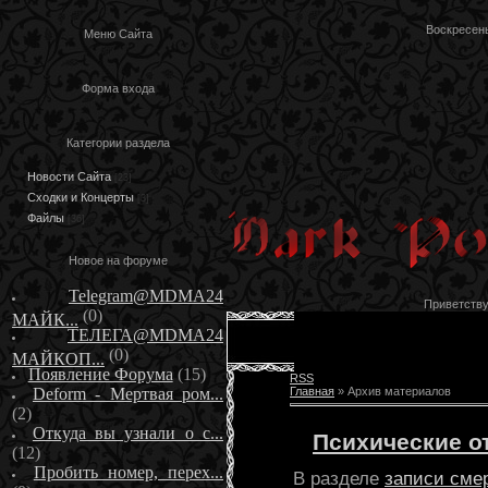
Воскресень
Меню Сайта
Форма входа
Категории раздела
Новости Сайта
[23]
Сходки и Концерты
[3]
Файлы
[36]
Новое на форуме
Telegram@MDMA24
Приветств
(0)
МАЙК...
ТЕЛЕГА@MDMA24
(0)
МАЙКОП...
Появление Форума
(15)
RSS
Deform - Мертвая ром...
Главная
»
Архив материалов
(2)
Откуда вы узнали о с...
Психические о
(12)
Пробить номер, перех...
В разделе
записи сме