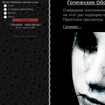
Готические Об
Ваше любимое время суток
Утро
Середина Дня(Обед)
Очередное пополнение
Вечер
на этот раз подборка 
Ночь
Приятного просмотра.
[
·
]
Результаты
Архив опросов
Галерея...
Всего ответов:
231
__________________