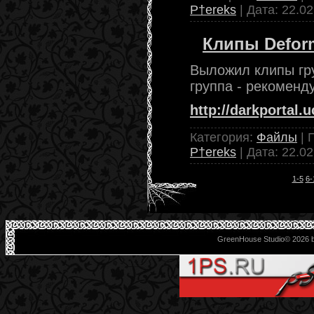
P†ereks
| Дата:
22.02
Клипы Defor
Выложил клипы гр
группа - рекоменд
http://darkportal.u
Категория:
Файлы
| 
P†ereks
| Дата:
22.02
1-5
6-
GreenHouse Studio© 2026 b