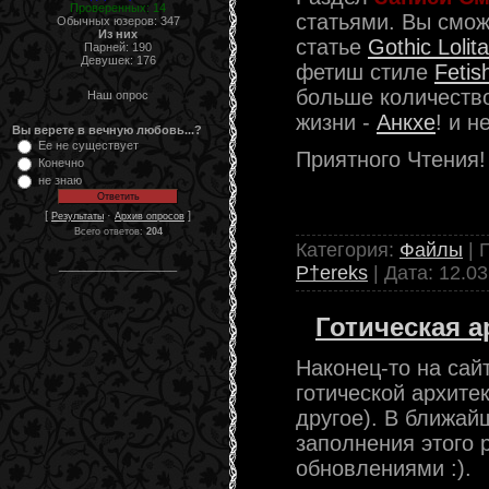
Проверенных: 14
статьями. Вы смож
Обычных юзеров: 347
Из них
статье
Gothic Lolita
Парней: 190
Девушек: 176
фетиш стиле
Fetis
больше количеств
Наш опрос
жизни -
Анкхе
! и н
Вы верете в вечную любовь...?
Ее не существует
Приятного Чтения! 
Конечно
не знаю
[
·
]
Результаты
Архив опросов
Всего ответов:
204
Категория:
Файлы
| 
__________________
P†ereks
| Дата:
12.03
Готическая а
Наконец-то на сай
готической архите
другое). В ближа
заполнения этого р
обновлениями :).