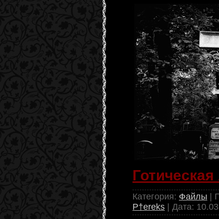
Готическая
Категория:
Файлы
| 
P†ereks
| Дата:
10.03