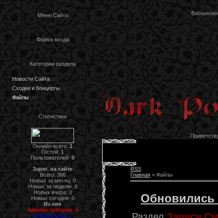
Воскресень
Меню Сайта
Форма входа
Категории раздела
Новости Сайта
[23]
Сходки и Концерты
[3]
Файлы
[36]
Статистика
Приветств
Онлайн всего:
1
Гостей:
1
Пользователей:
0
Зарег. на сайте
RSS
Всего: 366
Главная
»
Файлы
Новых за месяц: 0
Новых за неделю: 0
Новых вчера: 0
Обновились 
Новых сегодня: 0
Из них
Администраторов: 4
Раздел
Записи См
Модераторов: 1