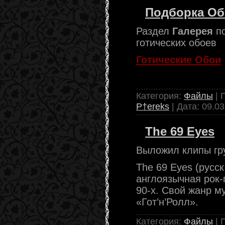
Подборка Об
Раздел
Галерея
п
готических обоев
Готические Обои
Желаем Приятного
Категория:
Файлы
| 
P†ereks
| Дата:
09.03
The 69 Eyes
Выложил клипы гр
The 69 Eyes (русск
англоязычная рок-
90-х. Свой жанр м
«Гот’н’Ролл».
Категория:
Файлы
| 